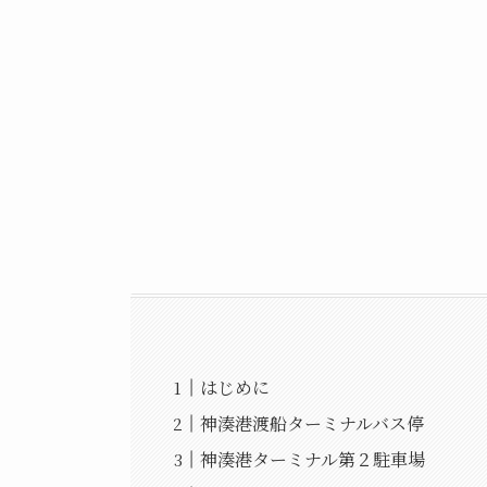
はじめに
神湊港渡船ターミナルバス停
神湊港ターミナル第２駐車場