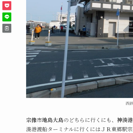
西
宗像
市
地島
大島
のどちらに行くにも、
神湊港
湊港渡船ターミナルに行くにはＪＲ東郷駅宗