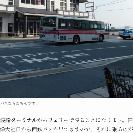
鉄バスなら楽ちんです
渡船ターミナル
から
フェリー
で渡ることになります。神
像大社口から西鉄バスが出てますので、それに乗るの