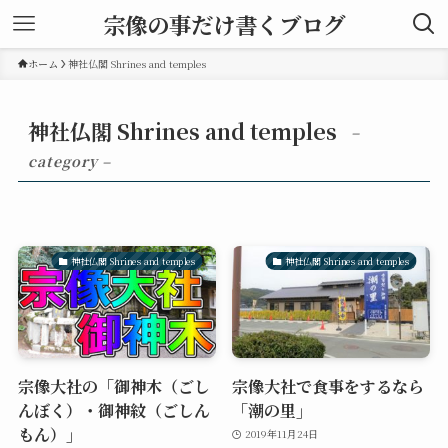
宗像の事だけ書くブログ
ホーム
神社仏閣 Shrines and temples
神社仏閣 Shrines and temples
–
category –
神社仏閣 Shrines and temples
神社仏閣 Shrines and temples
宗像大社の「御神木（ごし
宗像大社で食事をするなら
んぼく）・御神紋（ごしん
「潮の里」
もん）」
2019年11月24日