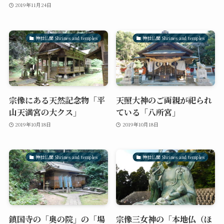
2019年11月24日
神社仏閣 Shrines and temples
神社仏閣 Shrines and temples
宗像にある天然記念物「平
天照大神のご両親が祀られ
山天満宮の大クス」
ている「八所宮」
2019年10月18日
2019年10月18日
神社仏閣 Shrines and temples
神社仏閣 Shrines and temples
鎮国寺の「奥の院」の「場
宗像三女神の「本地仏（ほ