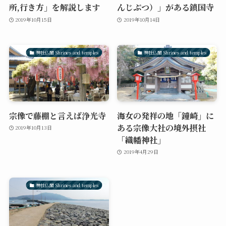
所,行き方」を解説します
んじぶつ）」がある鎮国寺
2019年10月15日
2019年10月14日
神社仏閣 Shrines and temples
神社仏閣 Shrines and temples
宗像で藤棚と言えば浄光寺
海女の発祥の地「鐘崎」に
ある宗像大社の境外摂社
2019年10月13日
「織幡神社」
2019年4月29日
神社仏閣 Shrines and temples