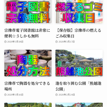
宗像市電子図書館は非常に
【保存版】宗像市の燃える
便利☆彡しかも無料
ごみ収集日
2020年3月18日
2020年3月17日
宗像市で陶器を処分できる
池を取り囲む公園「熊越池
場所
公園」
2020年3月16日
2020年2月24日