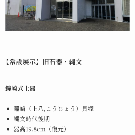
【常設展示】旧石器・縄文
鐘崎式土器
鐘崎（上八,こうじょう）貝塚
縄文時代後期
器高19.8cm（復元）