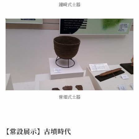
鐘崎式土器
曽畑式土器
【常設展示】古墳時代