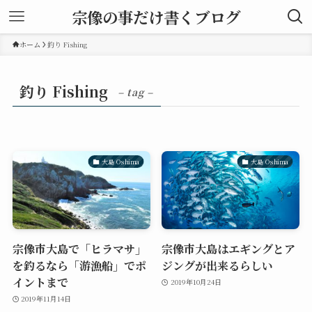
宗像の事だけ書くブログ
ホーム
釣り Fishing
釣り Fishing
– tag –
大島 Oshima
大島 Oshima
宗像市大島で「ヒラマサ」
宗像市大島はエギングとア
を釣るなら「游漁船」でポ
ジングが出来るらしい
イントまで
2019年10月24日
2019年11月14日