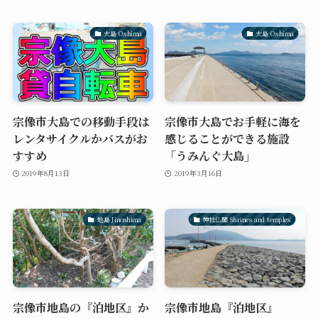
大島 Oshima
大島 Oshima
宗像市大島での移動手段は
宗像市大島でお手軽に海を
レンタサイクルかバスがお
感じることができる施設
すすめ
「うみんぐ大島」
2019年8月13日
2019年3月16日
地島 Jinoshima
神社仏閣 Shrines and temples
宗像市地島の『泊地区』か
宗像市地島『泊地区』