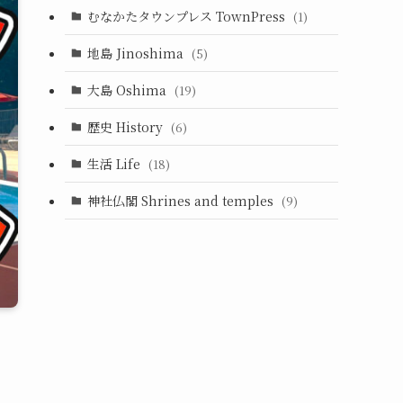
むなかたタウンプレス TownPress
(1)
地島 Jinoshima
(5)
大島 Oshima
(19)
歴史 History
(6)
生活 Life
(18)
神社仏閣 Shrines and temples
(9)