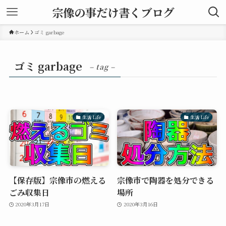
宗像の事だけ書くブログ
ホーム
ゴミ garbage
ゴミ garbage
– tag –
生活 Life
生活 Life
【保存版】宗像市の燃える
宗像市で陶器を処分できる
ごみ収集日
場所
2020年3月17日
2020年3月16日